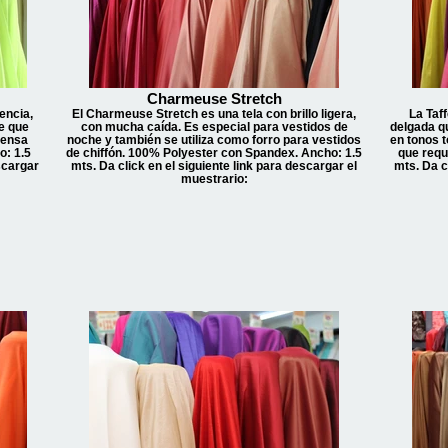
Charmeuse Stretch
encia,
El Charmeuse Stretch es una tela con brillo ligera,
La Taff
e que
con mucha caída. Es especial para vestidos de
delgada q
tensa
noche y también se utiliza como forro para vestidos
en tonos t
o: 1.5
de chiffón. 100% Polyester con Spandex. Ancho: 1.5
que requ
scargar
mts. Da click en el siguiente link para descargar el
mts. Da c
muestrario: