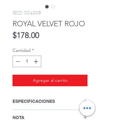
SKU: 004326
ROYAL VELVET ROJO
Precio
$178.00
Cantidad
*
Agregar al carrito
ESPECIFICACIONES
Ancho: 1.50 mts.
NOTA
100% Polyester. Lavado en seco.
Precio por metro. Sólo metros
completos a la venta.