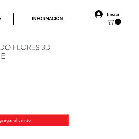
Iniciar
S
INFORMACIÓN
DO FLORES 3D
NE
ecio
gregar al carrito