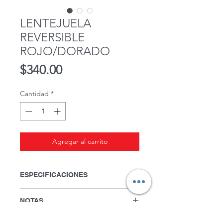
LENTEJUELA
REVERSIBLE
ROJO/DORADO
Precio
$340.00
Cantidad
*
Agregar al carrito
ESPECIFICACIONES
Ancho: 1.30 mts.
NOTAS
Lavado en seco.
Precio por metro.