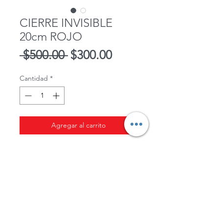
CIERRE INVISIBLE
20cm ROJO
Precio
Precio
 $500.00 
$300.00
de
Cantidad
*
oferta
Agregar al carrito