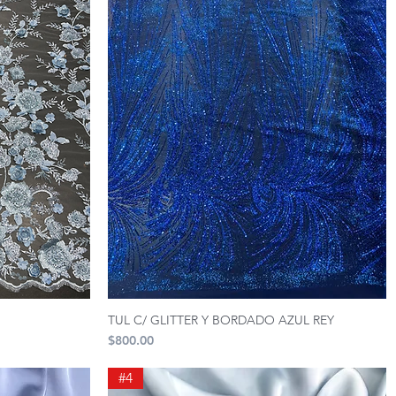
TUL C/ GLITTER Y BORDADO AZUL REY
Precio
$800.00
#4