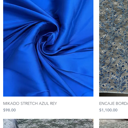
MIKADO STRETCH AZUL REY
ENCAJE BORD
Precio
Precio
$98.00
$1,100.00