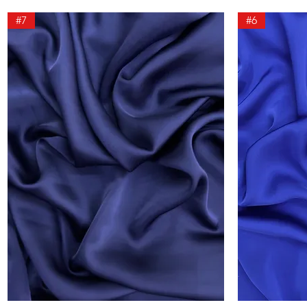
#7
#6