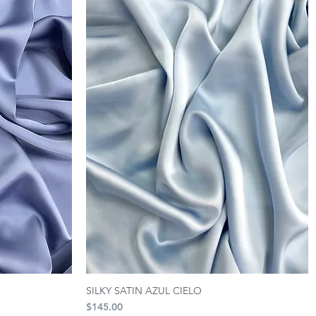
SILKY SATIN AZUL CIELO
Precio
$145.00